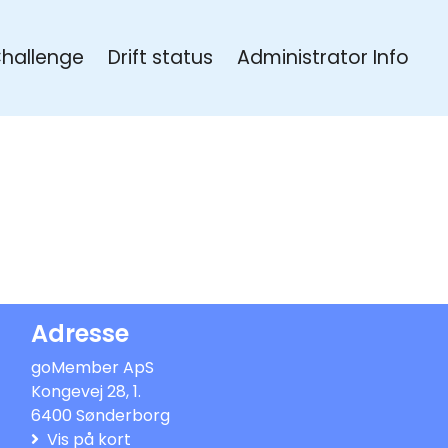
Challenge
Drift status
Administrator Info
Adresse
goMember ApS
Kongevej 28, 1.
6400 Sønderborg
Vis på kort