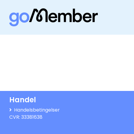
Handel
Handelsbetingelser
CVR: 33381638