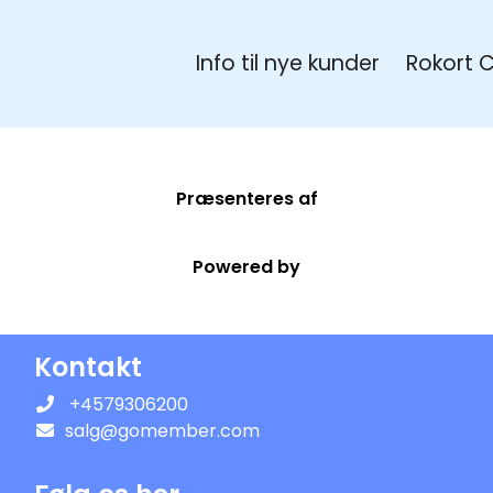
Info til nye kunder
Rokort 
Præsenteres af
Powered by
Kontakt
+4579306200
salg@gomember.com